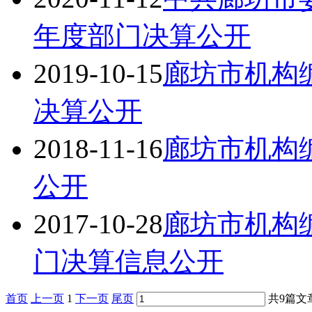
年度部门决算公开
2019-10-15
廊坊市机构编
决算公开
2018-11-16
廊坊市机构编
公开
2017-10-28
廊坊市机构编
门决算信息公开
首页
上一页
1
下一页
尾页
共9篇文