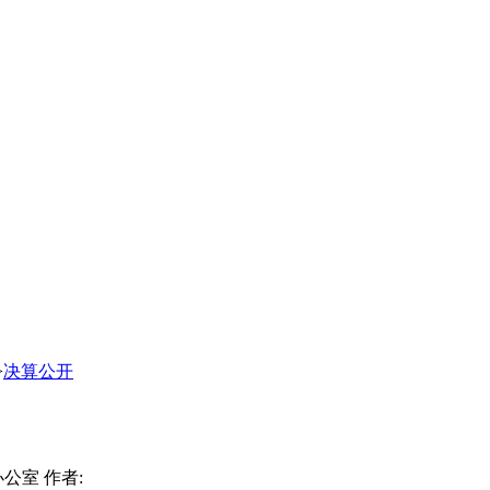
>
决算公开
办公室
作者: