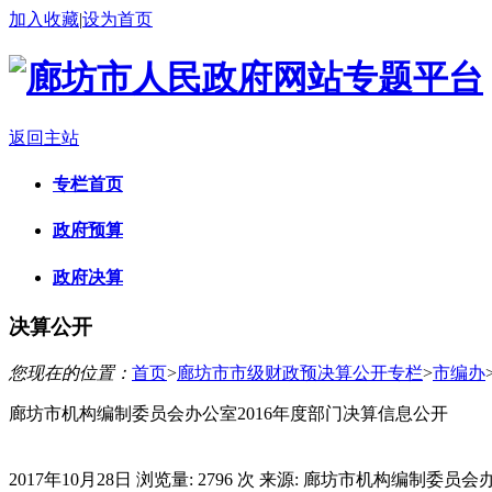
加入收藏
|
设为首页
返回主站
专栏首页
政府预算
政府决算
决算公开
您现在的位置：
首页
>
廊坊市市级财政预决算公开专栏
>
市编办
廊坊市机构编制委员会办公室2016年度部门决算信息公开
2017年10月28日
浏览量:
2796 次
来源: 廊坊市机构编制委员会