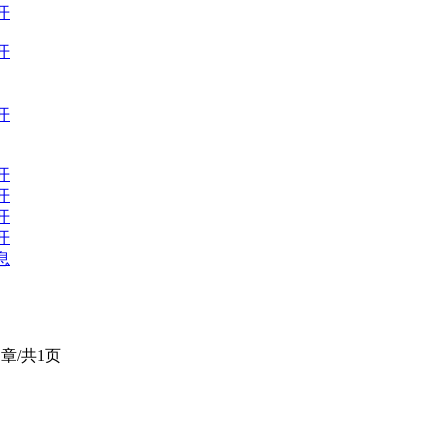
开
开
开
开
开
开
开
息
章/共1页