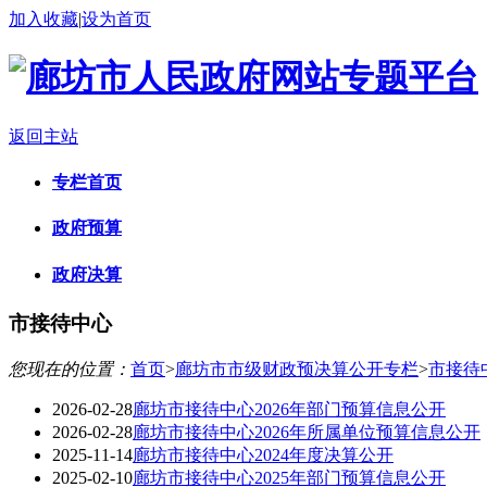
加入收藏
|
设为首页
返回主站
专栏首页
政府预算
政府决算
市接待中心
您现在的位置：
首页
>
廊坊市市级财政预决算公开专栏
>
市接待
2026-02-28
廊坊市接待中心2026年部门预算信息公开
2026-02-28
廊坊市接待中心2026年所属单位预算信息公开
2025-11-14
廊坊市接待中心2024年度决算公开
2025-02-10
廊坊市接待中心2025年部门预算信息公开