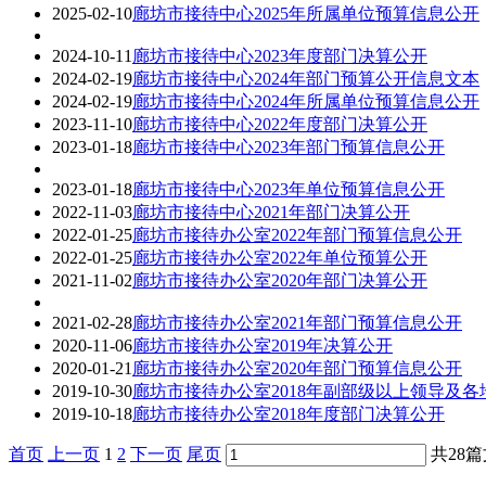
2025-02-10
廊坊市接待中心2025年所属单位预算信息公开
2024-10-11
廊坊市接待中心2023年度部门决算公开
2024-02-19
廊坊市接待中心2024年部门预算公开信息文本
2024-02-19
廊坊市接待中心2024年所属单位预算信息公开
2023-11-10
廊坊市接待中心2022年度部门决算公开
2023-01-18
廊坊市接待中心2023年部门预算信息公开
2023-01-18
廊坊市接待中心2023年单位预算信息公开
2022-11-03
廊坊市接待中心2021年部门决算公开
2022-01-25
廊坊市接待办公室2022年部门预算信息公开
2022-01-25
廊坊市接待办公室2022年单位预算公开
2021-11-02
廊坊市接待办公室2020年部门决算公开
2021-02-28
廊坊市接待办公室2021年部门预算信息公开
2020-11-06
廊坊市接待办公室2019年决算公开
2020-01-21
廊坊市接待办公室2020年部门预算信息公开
2019-10-30
廊坊市接待办公室2018年副部级以上领导及
2019-10-18
廊坊市接待办公室2018年度部门决算公开
首页
上一页
1
2
下一页
尾页
共28篇