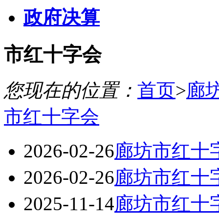
政府决算
市红十字会
您现在的位置：
首页
>
廊
市红十字会
2026-02-26
廊坊市红十字
2026-02-26
廊坊市红十字
2025-11-14
廊坊市红十字