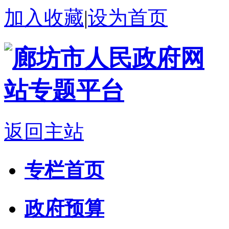
加入收藏
|
设为首页
返回主站
专栏首页
政府预算