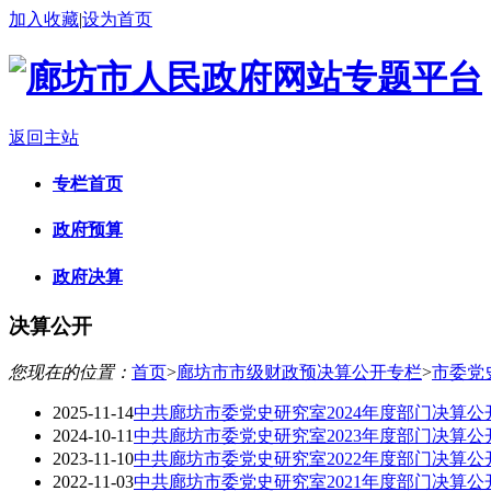
加入收藏
|
设为首页
返回主站
专栏首页
政府预算
政府决算
决算公开
您现在的位置：
首页
>
廊坊市市级财政预决算公开专栏
>
市委党
2025-11-14
中共廊坊市委党史研究室2024年度部门决算公
2024-10-11
中共廊坊市委党史研究室2023年度部门决算公
2023-11-10
中共廊坊市委党史研究室2022年度部门决算公
2022-11-03
中共廊坊市委党史研究室2021年度部门决算公