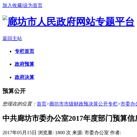
加入收藏
|
设为首页
返回主站
专栏首页
政府预算
政府决算
预算公开
您现在的位置：
首页
>
廊坊市市级财政预决算公开专栏
>
市委办
中共廊坊市委办公室2017年度部门预算信
2017年05月15日
浏览量:
1800 次
来源: 市委办公室
作者: