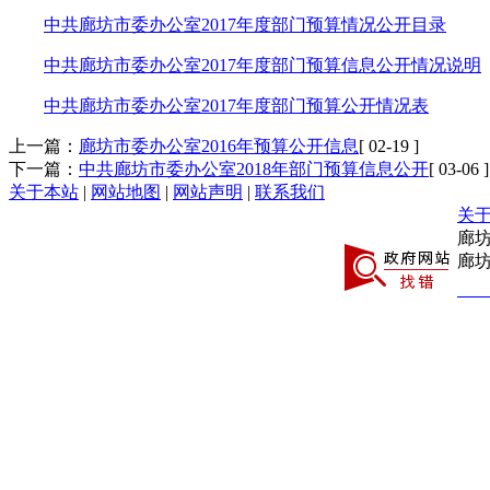
中共廊坊市委办公室2017年度部门预算情况公开目录
中共廊坊市委办公室2017年度部门预算信息公开情况说明
中共廊坊市委办公室2017年度部门预算公开情况表
上一篇：
廊坊市委办公室2016年预算公开信息
[ 02-19 ]
下一篇：
中共廊坊市委办公室2018年部门预算信息公开
[ 03-06 ]
关于本站
|
网站地图
|
网站声明
|
联系我们
关
廊
廊