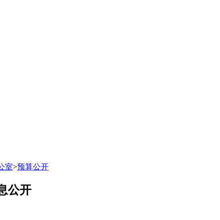
公室
>
预算公开
息公开