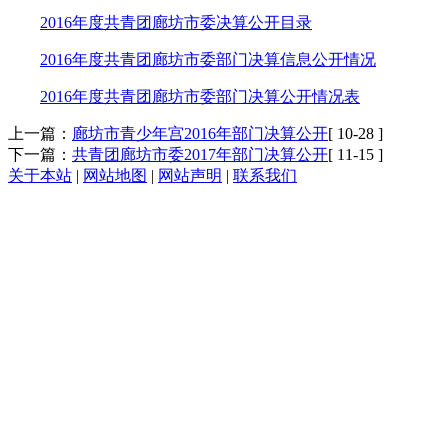
2016年度共青团廊坊市委决算公开目录
2016年度共青团廊坊市委部门决算信息公开情况
2016年度共青团廊坊市委部门决算公开情况表
上一篇：
廊坊市青少年宫2016年部门决算公开
[ 10-28 ]
下一篇：
共青团廊坊市委2017年部门决算公开
[ 11-15 ]
关于本站
|
网站地图
|
网站声明
|
联系我们