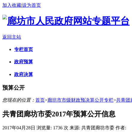
加入收藏
|
设为首页
返回主站
专栏首页
政府预算
政府决算
预算公开
您现在的位置：
首页
>
廊坊市市级财政预决算公开专栏
>
共青团
共青团廊坊市委2017年预算公开信息
2017年04月28日
浏览量:
1736 次
来源: 共青团廊坊市委
作者: