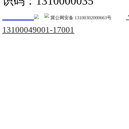
识码：1310000035
冀公网安备 13100302000663号
13100049001-17001