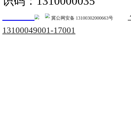
识码：1310000035
冀公网安备 13100302000663号
13100049001-17001