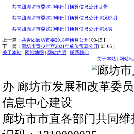
共青团廊坊市委2020年部门预算信息公开目录
共青团廊坊市委2020年部门预算信息公开情况说明
共青团廊坊市委2020年部门预算信息公开情况表
上一篇：
共青团廊坊市委2018年预算公开
[ 03-15 ]
下一篇：
廊坊市青少年宫2021年单位预算公开
[ 03-05 ]
关于本站
|
网站地图
|
网站声明
|
联系我们
关于本站
|
网站地
廊坊市
办 廊坊市发展和改革委员
信息中心建设
廊坊市市直各部门共同