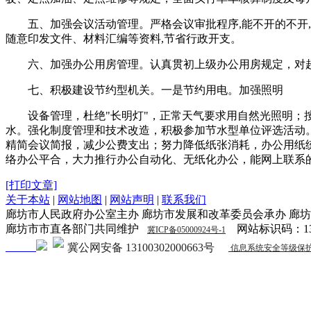
五、加强会议活动管理。严格会议审批程序,能不开的不
随意印发文件、材料汇编等资料,节省行政开支。
六、加强办公用房管理。认真贯初上级办公用房规定，对
七、积极建设节约型机关。一是节约用电。加强照明
设备管理，杜绝"长明灯"，正常天气要求用自然光照明
水。强化制度管理和技术改造，积极参加节水型单位评选活动
精简会议简报，减少公费支出；努力降低纸张消耗，办公用纸
络办公平合，大力推行办公自动化、无纸化办公，能网上联系
[打印文章]
关于本站
|
网站地图
|
网站声明
|
联系我们
廊坊市人民政府办公室主办 廊坊市发展和改革委员会承办 廊
廊坊市市直各部门共同维护
网站标识码：1310
冀ICP备05000924号-1
冀公网安备 13100302000663号
信息系统安全等级保护备案证