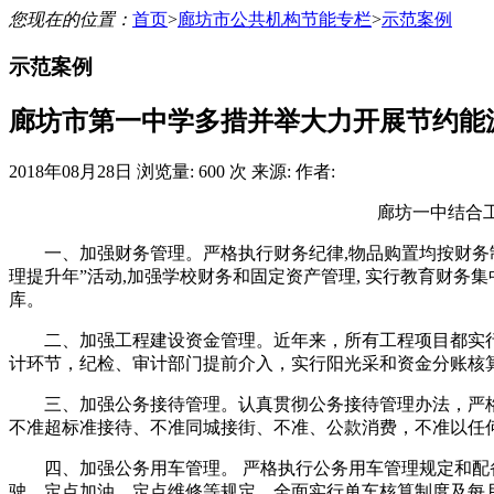
您现在的位置：
首页
>
廊坊市公共机构节能专栏
>
示范案例
示范案例
廊坊市第一中学多措并举大力开展节约能
2018年08月28日
浏览量:
600 次
来源:
作者:
廊坊一中结合
一、加强财务管理。严格执行财务纪律,物品购置均按财务制
理提升年”活动,加强学校财务和固定资产管理, 实行教育财务
库。
二、加强工程建设资金管理。近年来，所有工程项目都实
计环节，纪检、审计部门提前介入，实行阳光采和资金分账核
三、加强公务接待管理。认真贯彻公务接待管理办法，严格
不准超标准接待、不准同城接街、不准、公款消费，不准以任
四、加强公务用车管理。 严格执行公务用车管理规定和配
驶、定点加油、定点维修等规定，全面实行单车核算制度及每