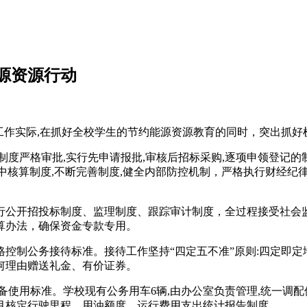
源资源行动
工作实际,在抓好全校学生的节约能源资源教育的同时，突出抓好
度严格审批,实行先申请报批,审核后招标采购,逐项申领登记的制
集中核算制度,不断完善制度,健全内部防控机制，严格执行财经
行公开招投标制度、监理制度、跟踪审计制度，全过程接受社会
算办法，确保资金专款专用。
控制公务接待标准。接待工作坚持“四定五不准”原则:四定即定
何理由赠送礼金、有价证券。
备使用标准。学校现有公务用车6辆,由办公室负责管理,统一调
月核定行驶里程、用油额度、运行费用支出统计报告制度。