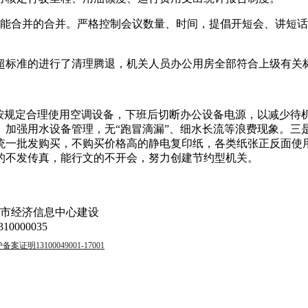
开,能合并的合并。严格控制会议数量、时间，提倡开短会、讲短
超标准的进行了清理腾退，机关人员办公用房全部符合上级有关
；按规定合理使用空调设备，下班后切断办公设备电源，以减少待
。加强用水设备管理，无“跑冒滴漏”、细水长流等浪费现象。三
统一批发购买，不购买价格高的静电复印纸，各类纸张正反面使
的不发传真，能行文的不开会，努力创建节约型机关。
坊市经济信息中心建设
000035
明13100049001-17001