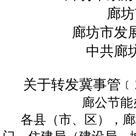
廊坊
廊坊市发
中共廊
关于转发冀事管
﹝
廊公节能
各县（市、区），廊