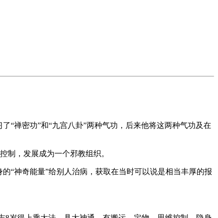
了“禅密功”和“九宫八卦”两种气功，后来他将这两种气功及在
神控制，发展成为一个邪教组织。
自身的“神奇能量”给别人治病，获取在当时可以说是相当丰厚的报
洪志8岁得上乘大法，具大神通，有搬运、定物、思维控制、隐身