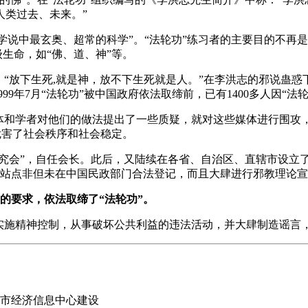
人类过去、未来。”
切学说中最玄奥、超常的科学”。“法轮功”练习者的主要目的不再
级生命，如“佛、道、神”等。
：“放下生死,就是神，放不下生死就是人。”在李洪志的邪说蛊惑
99年7月“法轮功”被中国政府依法取缔前，已有1400多人因“法
媒体和学者对他们的做法提出了一些质疑，就对这些媒体进行围攻
重危害了社会秩序和社会稳定。
研究会”，自任会长。此后，又陆续在各省、自治区、直辖市设立了3
这些站点非但未在中国民政部门合法登记，而且大肆进行邪教理论
众的要求，依法取缔了“法轮功”。
者实施精神控制，从事破坏公共利益的违法活动，并大肆制造谣言
坊市经济信息中心建设