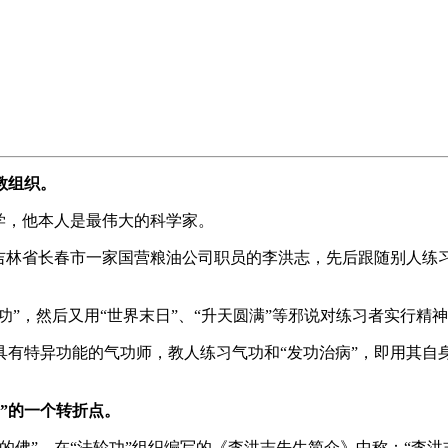
教组织。
学，他本人是最伟大的科学家。
国吉林省长春市一家国营粮油公司职员的李洪志，先后跟随别人练习
功”，然后又用“世界末日”、“升天圆满”等邪说对练习者实行精
个具有特异功能的气功师，教人练习气功和“发功治病”，即用其
功”的一个转折点。
的佛”。在“法轮功”组织编写的《李洪志先生简介》中称：“李