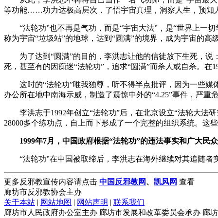
等功能……功力达极高层次，了悟宇宙真理，洞察人生，预知
“法轮功”也不再是气功，而是“宇宙大法”，是“世界上一
称为宇宙“垃圾站”的地球，达到“圆满”的境界，成为宇宙的高
为了达到“圆满”的目的，李洪志让他的信徒放下生死，说
死，甚至有的因痴迷“法轮功”，追求“圆满”而杀人或自杀。在19
这时的“法轮功”唯我独尊，听不得半点批评，因为一些
办公所在地中南海示威，制造了震惊中外的“4.25”事件，严
李洪志于1992年创立“法轮功”后，在北京设立“法轮大法
28000多个练功点，自上而下形成了一个完整的组织系统。
1999年7月，中国政府根据“法轮功”的违法事实和广大民
“法轮功”在中国被取缔后，李洪志在海外继续对其追随
更多反邪教宣传内容请点击
中国反邪教网
、
凯风网
查看
廊坊市反邪教协会主办
关于本站
|
网站地图
|
网站声明
|
联系我们
廊坊市人民政府办公室主办 廊坊市发展和改革委员会承办 廊